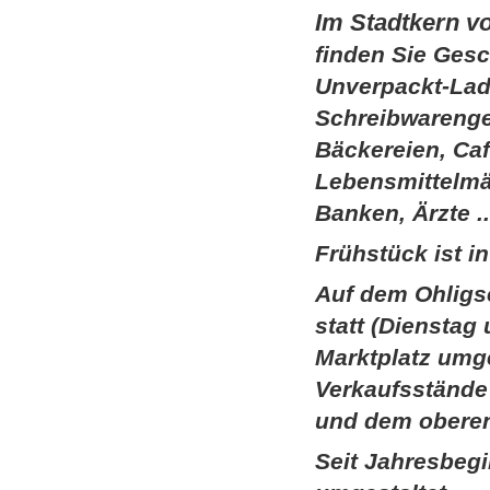
Im Stadtkern v
finden Sie Gesch
Unverpackt-Lad
Schreibwarenge
Bäckereien, Caf
Lebensmittelmär
Banken, Ärzte ..
Frühstück ist i
Auf dem Ohligse
statt (Dienstag
Marktplatz umge
Verkaufsstände
und dem oberen
Seit Jahresbeg